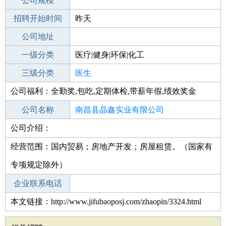
工作地点
公司规模
南昌红谷滩新区
招聘开始时间
公司电话
昨天
招聘结束时间
公司地址
2021-10-09
一级分类
医疗|健身|环保|化工
二级分类
三级分类
医疗/护理
医生
公司福利：全勤奖,包吃,定期体检,带薪年假,绩效奖金
其他行业
制药/生物工程/医护
公司名称
南昌县晶鑫实业有限公司
公司介绍：
公司类型
有限责任公司(自然人独资)
经营范围：国内贸易；房地产开发；房屋租赁。（国家有
专项规定除外）
企业联系电话
本文链接：http://www.jifubaoposj.com/zhaopin/3324.html