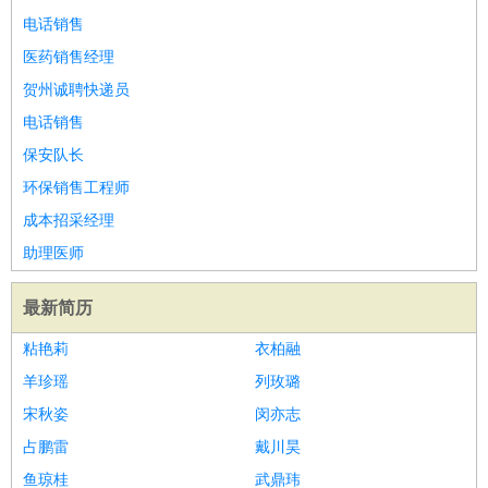
电话销售
医药销售经理
贺州诚聘快递员
电话销售
保安队长
环保销售工程师
成本招采经理
助理医师
最新简历
粘艳莉
衣柏融
羊珍瑶
列玫璐
宋秋姿
闵亦志
占鹏雷
戴川昊
鱼琼桂
武鼎玮