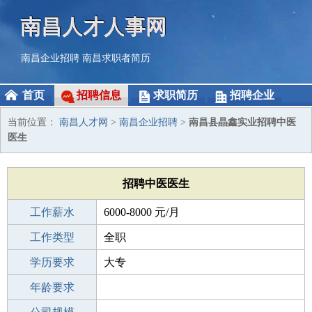
南昌人才人事网
南昌企业招聘
南昌求职者简历
首页
招聘信息
求职简历
招聘企业
当前位置：
南昌人才网
>
南昌企业招聘
>
南昌县晶鑫实业招聘中医
医生
招聘中医医生
工作薪水
6000-8000 元/月
招聘人数
工作类型
10人
全职
性别要求
学历要求
-
大专
工作经验
年龄要求
不限