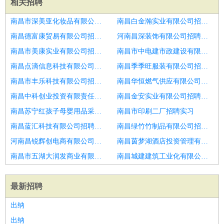
相关招聘
南昌市深美亚化妆品有限公司招聘血透医生
南昌白金瀚实业有限公司招聘内科医生
南昌德富康贸易有限公司招聘口腔医生助理
河南昌深装饰有限公司招聘内科医生
南昌市美康实业有限公司招聘口腔实习医生
南昌市中电建市政建设有限公司招聘美容皮肤科医生
南昌点滴信息科技有限公司招聘CT医生
南昌季季旺服装有限公司招聘中医医生
南昌市丰乐科技有限公司招聘正畸医生
南昌华恒燃气供应有限公司招聘口腔科医师
南昌中科创业投资有限责任公司招聘口腔医生
南昌金安实业有限公司招聘执业医师
南昌苏宁红孩子母婴用品采购中心有限公司招聘牙知道口腔连锁招聘修复医生
南昌市印刷二厂招聘实习
南昌蓝汇科技有限公司招聘口腔医生
南昌绿竹竹制品有限公司招聘口腔医生
河南昌锐辉创电商有限公司招聘高薪超声医生
南昌茵梦湖酒店投资管理有限公司招聘彩超医生
南昌市五湖大润发商业有限公司招聘口腔医生
南昌城建建筑工业化有限公司招聘口腔医生
最新招聘
出纳
出纳